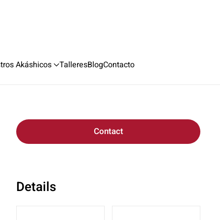
stros Akáshicos
Talleres
Blog
Contacto
Contact
Details