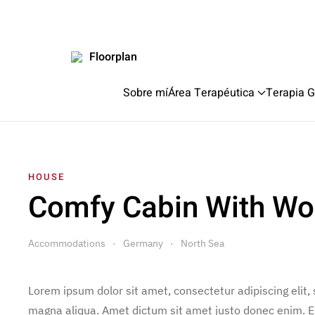
Floorplan
Sobre mí
Área Terapéutica
Terapia G
HOUSE
Comfy Cabin With Wo
Accommodations
Germany
North Sea
Lorem ipsum dolor sit amet, consectetur adipiscing elit,
magna aliqua. Amet dictum sit amet justo donec enim. E