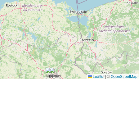
Leaflet
|
©
OpenStreetMap