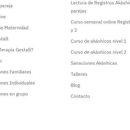
Lectura de Registros Akáshi
pareja
parejas
ine
Curso semanal online Regist
 la Maternidad
y 2
talt
Curso de akáshicos nivel 1
Terapia Gestalt?
Curso de akáshicos nivel 2
o
Sanaciones Akáshicas
ones Familiares
Talleres
ones Individuales
Blog
ones en grupo
Contacto