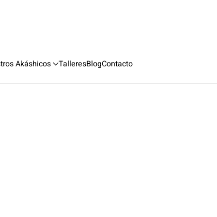
stros Akáshicos
Talleres
Blog
Contacto