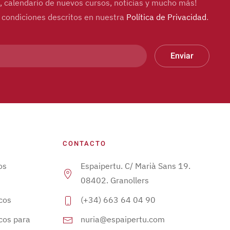
og, calendario de nuevos cursos, noticias y mucho más!
y condiciones descritos en nuestra
Política de Privacidad
.
Enviar
CONTACTO
os
Espaipertu. C/ Marià Sans 19.
08402. Granollers
cos
(+34) 663 64 04 90
cos para
nuria@espaipertu.com