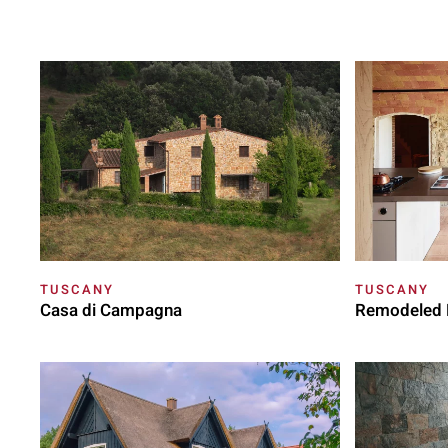
TUSCANY
TUSCANY
Casa di Campagna
Remodeled H