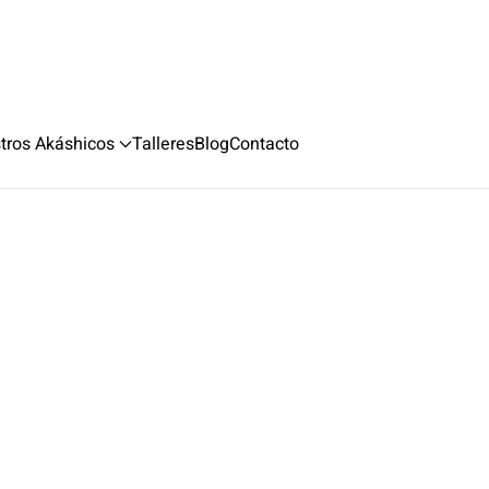
stros Akáshicos
Talleres
Blog
Contacto