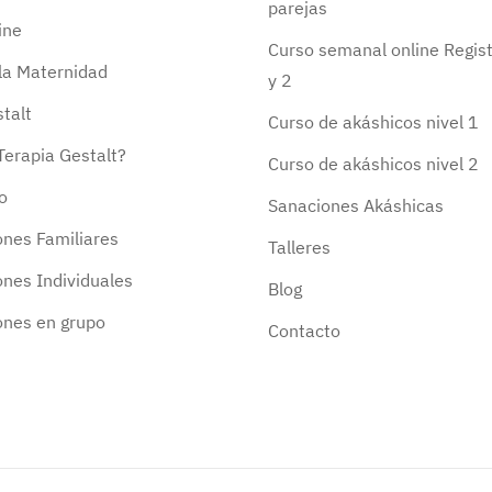
parejas
ine
Curso semanal online Regist
 la Maternidad
y 2
talt
Curso de akáshicos nivel 1
Terapia Gestalt?
Curso de akáshicos nivel 2
o
Sanaciones Akáshicas
ones Familiares
Talleres
ones Individuales
Blog
ones en grupo
Contacto