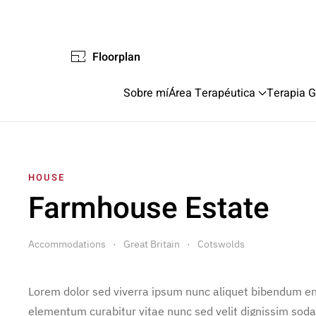
Floorplan
Sobre mí
Área Terapéutica
Terapia G
HOUSE
Farmhouse Estate
Accommodations
Great Britain
Cotswolds
Lorem dolor sed viverra ipsum nunc aliquet bibendum enim
elementum curabitur vitae nunc sed velit dignissim soda