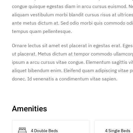
congue quisque egestas diam in arcu cursus euismod. Neq
aliquam vestibulum morbi blandit cursus risus at ultrice
ante metus dictum at. Sed odio morbi quis commodo odi
tempus quam pellentesque.
Ornare lectus sit amet est placerat in egestas erat. Ege
ut placerat. Metus dictum at tempor commodo ullamcorper
ipsum a arcu cursus vitae congue. Elementum sagittis vit
aliquet bibendum enim. Eleifend quam adipiscing vitae pro
donec. Id venenatis a condimentum vitae sapien.
Amenities
4 Single Beds
4 Double Beds