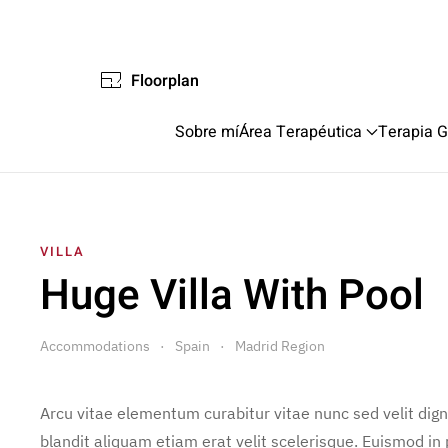
Floorplan
Sobre mí
Área Terapéutica
Terapia G
VILLA
Huge Villa With Pool
Accommodations
Spain
Madrid Region
Arcu vitae elementum curabitur vitae nunc sed velit dig
blandit aliquam etiam erat velit scelerisque. Euismod in