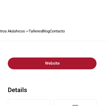
stros Akáshicos
Talleres
Blog
Contacto
Website
Details