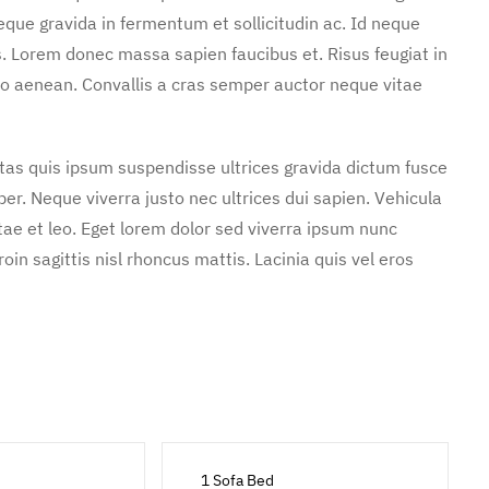
ue gravida in fermentum et sollicitudin ac. Id neque
s. Lorem donec massa sapien faucibus et. Risus feugiat in
o aenean. Convallis a cras semper auctor neque vitae
stas quis ipsum suspendisse ultrices gravida dictum fusce
. Neque viverra justo nec ultrices dui sapien. Vehicula
ae et leo. Eget lorem dolor sed viverra ipsum nunc
in sagittis nisl rhoncus mattis. Lacinia quis vel eros
1 Sofa Bed