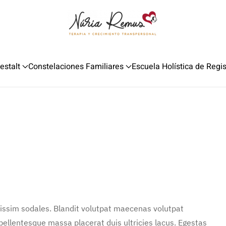
estalt
Constelaciones Familiares
Escuela Holística de Regi
nissim sodales. Blandit volutpat maecenas volutpat
 pellentesque massa placerat duis ultricies lacus. Egestas