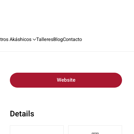
stros Akáshicos
Talleres
Blog
Contacto
Website
Details