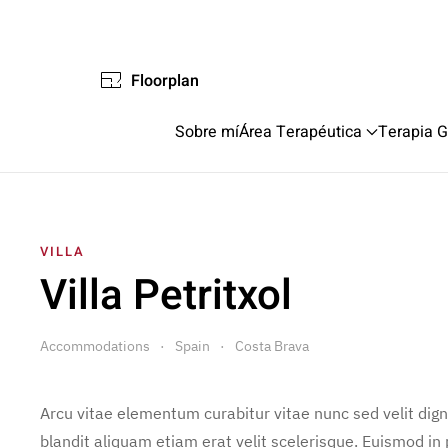
Floorplan
Sobre mí
Área Terapéutica
Terapia G
VILLA
Villa Petritxol
Accommodations
Spain
Costa Brava
Arcu vitae elementum curabitur vitae nunc sed velit dig
blandit aliquam etiam erat velit scelerisque. Euismod in