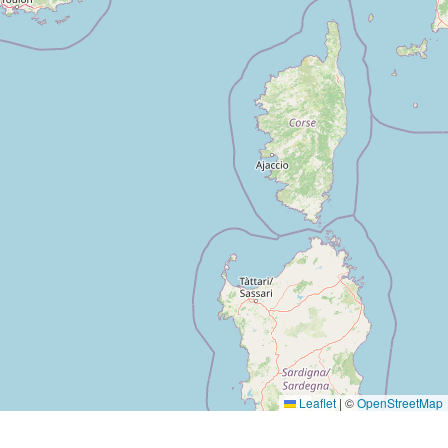
Leaflet
|
©
OpenStreetMap