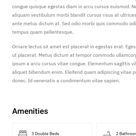
congue quisque egestas diam in arcu cursus euismod. Neq
aliquam vestibulum morbi blandit cursus risus at ultrice
ante metus dictum at. Sed odio morbi quis commodo odi
tempus quam pellentesque.
Ornare lectus sit amet est placerat in egestas erat. Ege
ut placerat. Metus dictum at tempor commodo ullamcorper
ipsum a arcu cursus vitae congue. Elementum sagittis vit
aliquet bibendum enim. Eleifend quam adipiscing vitae pro
donec. Id venenatis a condimentum vitae sapien.
Amenities
3 Double Beds
2 Bathroo