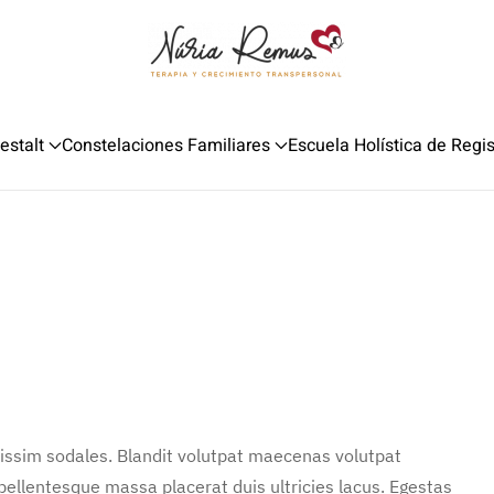
estalt
Constelaciones Familiares
Escuela Holística de Regi
nissim sodales. Blandit volutpat maecenas volutpat
 pellentesque massa placerat duis ultricies lacus. Egestas