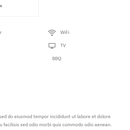
m
r
WiFi
TV
BBQ
 sed do eiusmod tempor incididunt ut labore et dolore
u facilisis sed odio morbi quis commodo odio aenean.