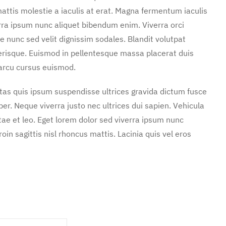
attis molestie a iaculis at erat. Magna fermentum iaculis
rra ipsum nunc aliquet bibendum enim. Viverra orci
e nunc sed velit dignissim sodales. Blandit volutpat
erisque. Euismod in pellentesque massa placerat duis
 arcu cursus euismod.
stas quis ipsum suspendisse ultrices gravida dictum fusce
. Neque viverra justo nec ultrices dui sapien. Vehicula
ae et leo. Eget lorem dolor sed viverra ipsum nunc
in sagittis nisl rhoncus mattis. Lacinia quis vel eros