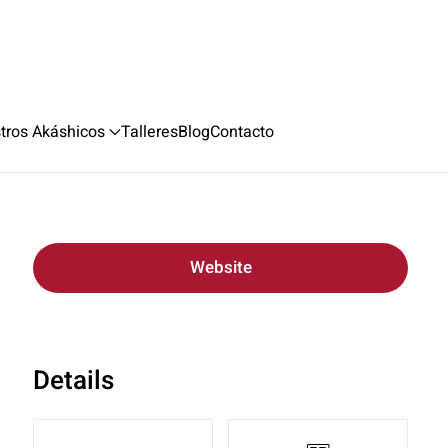
stros Akáshicos
Talleres
Blog
Contacto
Website
Details