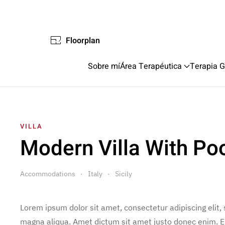
Floorplan
Sobre mí
Área Terapéutica
Terapia G
VILLA
Modern Villa With Po
Accommodations
Italy
Sicily
Lorem ipsum dolor sit amet, consectetur adipiscing elit,
magna aliqua. Amet dictum sit amet justo donec enim. E