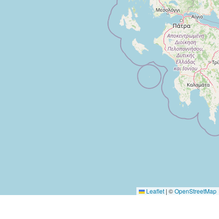
Leaflet
|
©
OpenStreetMap