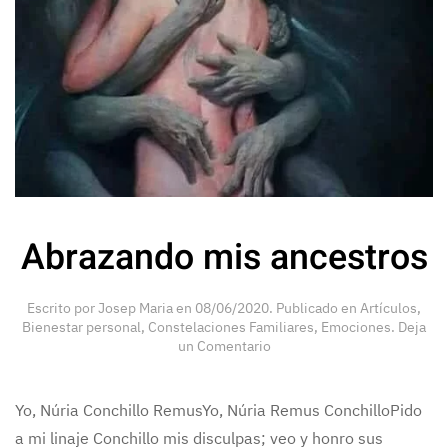
Abrazando mis ancestros
Escrito por
Josep Maria
en
08/06/2020
. Publicado en
Artículos
,
Bienestar personal
,
Constelaciones Familiares
,
Emociones
.
Deja
un Comentario
Yo, Núria Conchillo RemusYo, Núria Remus ConchilloPido
a mi linaje Conchillo mis disculpas; veo y honro sus