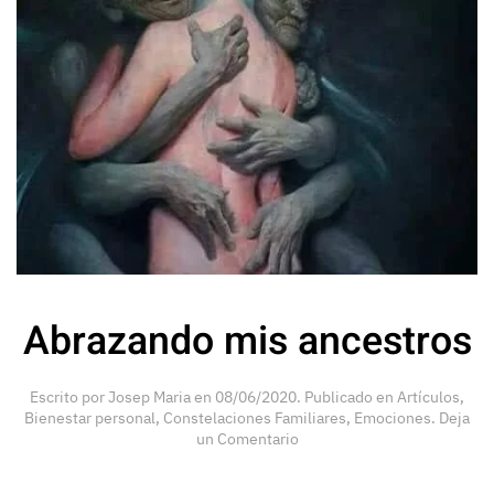
Abrazando mis ancestros
Escrito por
Josep Maria
en
08/06/2020
. Publicado en
Artículos
,
Bienestar personal
,
Constelaciones Familiares
,
Emociones
.
Deja
un Comentario