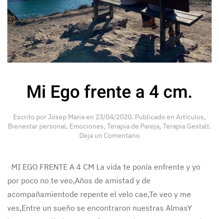
Mi Ego frente a 4 cm.
Escrito por
Josep Maria
en
23/04/2020
. Publicado en
Artículos
,
Bienestar personal
,
Emociones
,
Terapia de Pareja
,
Terapia Gestalt
.
Deja un Comentario
MI EGO FRENTE A 4 CM La vida te ponía enfrente y yo
por poco no te veo,Años de amistad y de
acompañamientode repente el velo cae,Te veo y me
ves,Entre un sueño se encontraron nuestras AlmasY