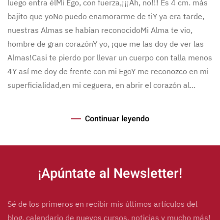
luego entra élMi Ego, con fuerza,¡¡¡Ah, no!!! Es 4 cm. más
bajito que yoNo puedo enamorarme de tiY ya era tarde,
nuestras Almas se habían reconocidoMi Alma te vio,
hombre de gran corazónY yo, ¡que me las doy de ver las
Almas!Casi te pierdo por llevar un cuerpo con talla menos
4Y así me doy de frente con mi EgoY me reconozco en mi
superficialidad,en mi ceguera, en abrir el corazón al...
Continuar leyendo
¡Apúntate al Newsletter!
Sé de los primeros en recibir mis últimos artículos del
blog, calendario de nuevos cursos, noticias y mucho más!