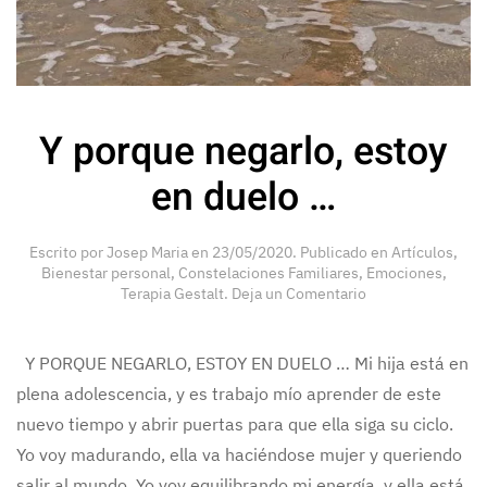
Y porque negarlo, estoy
en duelo …
Escrito por
Josep Maria
en
23/05/2020
. Publicado en
Artículos
,
Bienestar personal
,
Constelaciones Familiares
,
Emociones
,
Terapia Gestalt
.
Deja un Comentario
Y PORQUE NEGARLO, ESTOY EN DUELO … Mi hija está en
plena adolescencia, y es trabajo mío aprender de este
nuevo tiempo y abrir puertas para que ella siga su ciclo.
Yo voy madurando, ella va haciéndose mujer y queriendo
salir al mundo. Yo voy equilibrando mi energía, y ella está