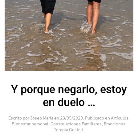
Y porque negarlo, estoy
en duelo …
Escrito por
Josep Maria
en
23/05/2020
. Publicado en
Artículos
,
Bienestar personal
,
Constelaciones Familiares
,
Emociones
,
Terapia Gestalt
.